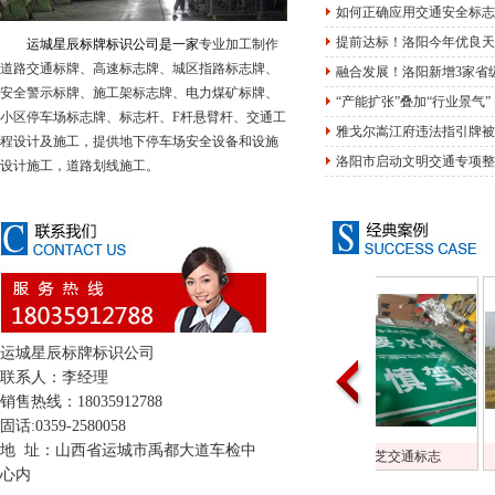
如何正确应用交通安全标志
提前达标！洛阳今年优良天数
运城星辰标牌标识公司是一家
专业加工制作
道路交通标牌、高速标志牌、城区指路标志牌、
融合发展！洛阳新增3家省
安全警示标牌、施工架标志牌、电力煤矿标牌、
“产能扩张”叠加“行业景气
小区停车场标志牌、标志杆、F杆悬臂杆、交通工
雅戈尔嵩江府违法指引牌被
程设计及施工，提供地下停车场安全设备和设施
洛阳市启动文明交通专项整
设计施工，道路划线施工。
运城星辰标牌标识公司
联系人：李经理
销售热线：18035912788
固话:0359-2580058
地 址：山西省运城市禹都大道车检中
拉萨林芝交通标志
高速反光柱帽
心内