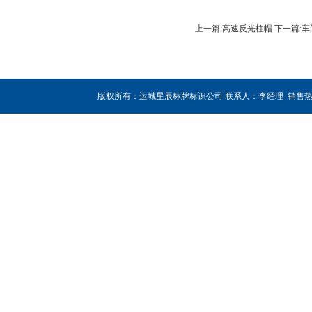
上一篇:高速反光柱帽
下一篇:
版权所有：运城星辰标牌标识公司 联系人：李经理 销售热线：180