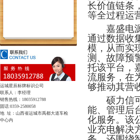
长价值链条
等全过程运
嘉盛电源建
通过数据收
模，从而实
测、故障预
托该平台，
流服务，在
够推动其营
运城星辰标牌标识公司
联系人：李经理
硕力信可根
销售热线：18035912788
固话:0359-2580058
能、管理后
地 址：山西省运城市禹都大道车检
化服务。该
中心内
业充电解决
务，还围绕