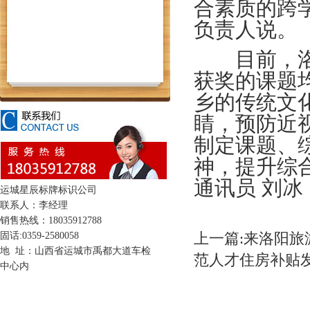
合素质的跨
负责人说。
目前，洛阳
获奖的课题
乡的传统文
睛，预防近
制定课题、
神，提升综
通讯员 刘冰
运城星辰标牌标识公司
联系人：李经理
销售热线：18035912788
固话:0359-2580058
上一篇:来洛阳
地 址：山西省运城市禹都大道车检
范人才住房补贴
中心内