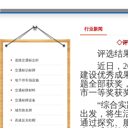
行业新闻
◇评
评选结果揭
道路交通标志杆
近日，20
交通标识标牌
建设优秀成
地下停车场设施
题全部获奖，
市一等奖获
交通标牌材料
交通标牌设备
“综合实践
城市路名牌
出发，将生
通过探究、
高速反光柱帽