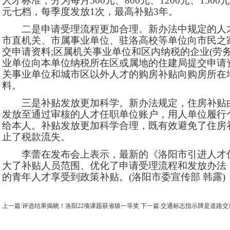
人才标准，分为每月500元、800元、1200元、1500元、
元七档，每季度发放1次，最高补贴3年。
二是申请受理流程更加合理。新办法中规定的人才
市直机关、市属事业单位、驻洛高校等单位向市民之
交申请资料;区属机关事业单位和区内纳税的企业(劳
业单位向本单位纳税所在区或属地的住建局提交申请
关事业单位和城市区以外人才的购房补贴向购房所在
料。
三是补贴发放更加科学。新办法规定，住房补贴由
发放至通过审核的人才任职单位账户，用人单位履行
给本人。补贴发放更加科学合理，既有效避免了住房
止了税款流失。
李蕾在发布会上表示，最新的《洛阳市引进人才住
大了补贴人员范围、优化了申请受理流程和发放办法
的青年人才享受到政策补贴。(洛阳市委宣传部 韩露)
上一篇:评选结果揭晓！洛阳22项课题获省级一等奖
下一篇:交通标志指示牌是道路