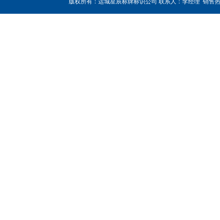
版权所有：运城星辰标牌标识公司 联系人：李经理 销售热线：180