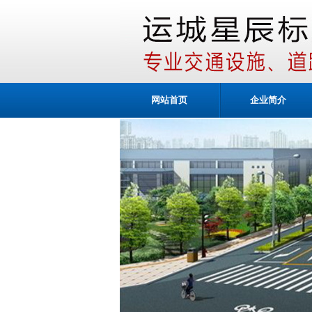
网站首页
企业简介