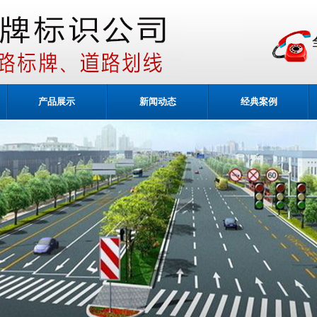
产品展示
新闻动态
经典案例