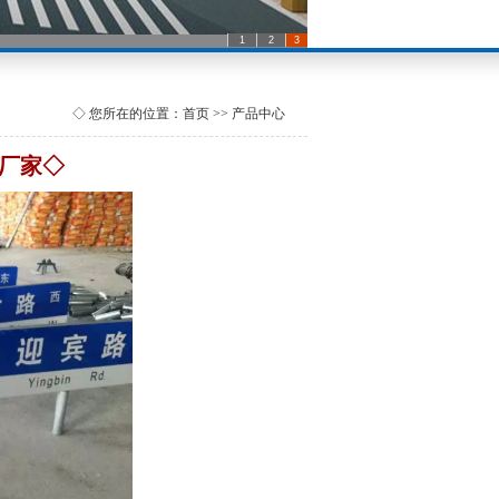
1
2
3
◇ 您所在的位置：首页 >> 产品中心
牌厂家◇