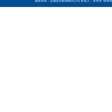
版权所有：运城星辰标牌标识公司 联系人：李经理 销售热线：180