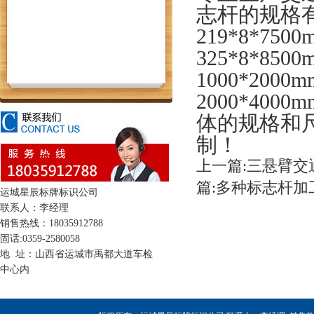
志杆的规格有1
219*8*750
325*8*8
1000*2000
2000*4000
体的规格和
制！
上一篇:三悬臂
篇:多种标志杆
运城星辰标牌标识公司
联系人：李经理
销售热线：18035912788
固话:0359-2580058
地 址：山西省运城市禹都大道车检
中心内