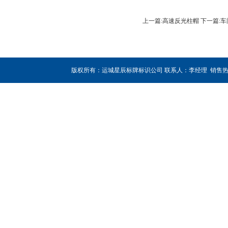
上一篇:高速反光柱帽
下一篇:
版权所有：运城星辰标牌标识公司 联系人：李经理 销售热线：180