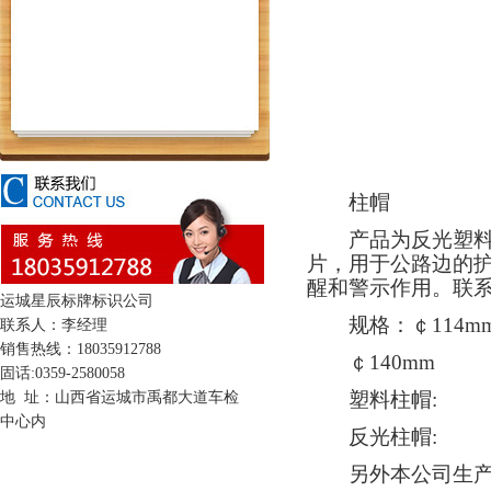
柱帽
产品为反光塑料柱
片，用于公路边的
醒和警示作用。联系18
运城星辰标牌标识公司
规格：￠114m
联系人：李经理
销售热线：18035912788
￠140mm
固话:0359-2580058
塑料柱帽:
地 址：山西省运城市禹都大道车检
中心内
反光柱帽:
另外本公司生产各