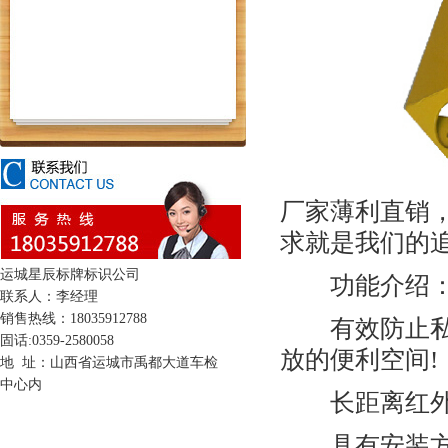
厂家薄利直销
求就是我们的
运城星辰标牌标识公司
功能介绍
联系人：李经理
销售热线：18035912788
有效防止私人
固话:0359-2580058
放的便利空间!
地 址：山西省运城市禹都大道车检
中心内
长距离红外遥
具有安装方便