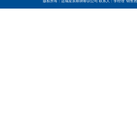
版权所有：运城星辰标牌标识公司 联系人：李经理 销售热线：180