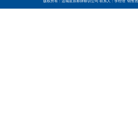
版权所有：运城星辰标牌标识公司 联系人：李经理 销售热线：180