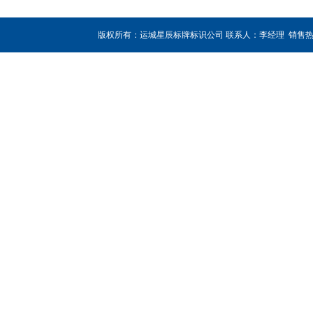
版权所有：运城星辰标牌标识公司 联系人：李经理 销售热线：180