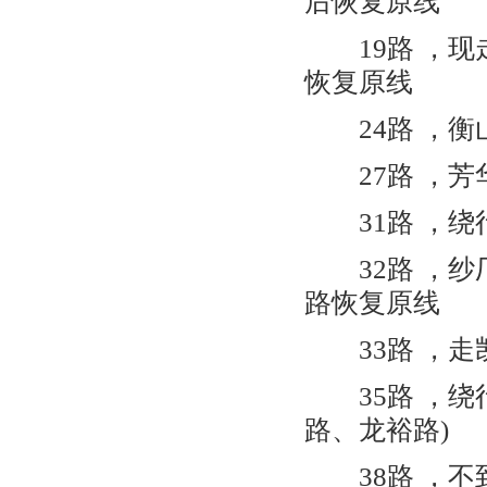
后恢复原线
19路 ，现
恢复原线
24路 ，衡
27路 ，芳
31路 ，绕
32路 ，纱
路恢复原线
33路 ，走
35路 ，绕
路、龙裕路)
38路 ，不