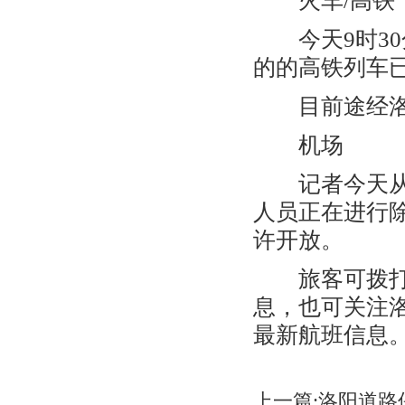
火车/高铁
今天9时30
的的高铁列车
目前途经洛阳
机场
记者今天从洛
人员正在进行
许开放。
旅客可拨打洛阳
息，也可关注
最新航班信息
上一篇:洛阳道路