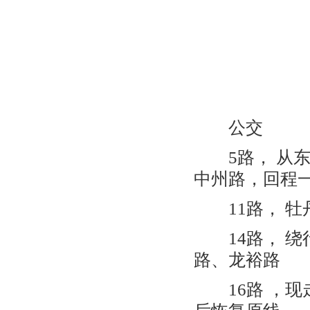
公交
5路， 从东
中州路，回程
11路， 牡
14路， 绕
路、龙裕路
16路 ，现